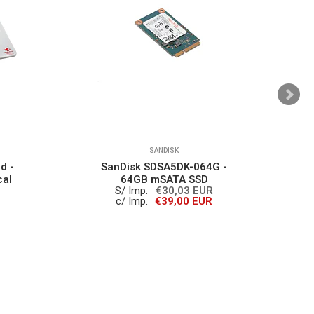
SANDISK
d -
SanDisk SDSA5DK-064G -
cal
64GB mSATA SSD
S/ Imp.
€30,03 EUR
c/ Imp.
€39,00 EUR