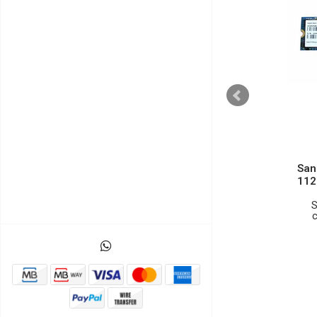
SANDISK
SanDisk SDSA5DK-256G -
San
256GB mSATA SSD
112
S/ Imp.
€99,33 EUR
c/ Imp.
€129,00 EUR
S
c