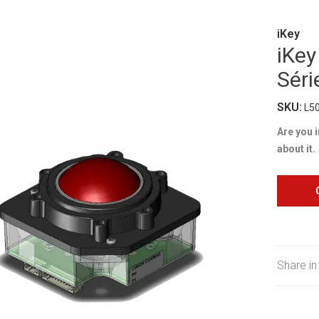
iKey
iKey
Séri
SKU:
L5
Are you 
about it.
Share in