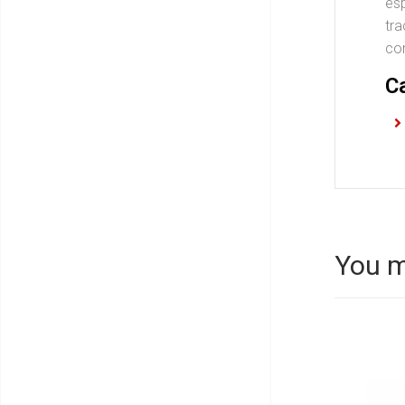
esp
tra
con
C
You m