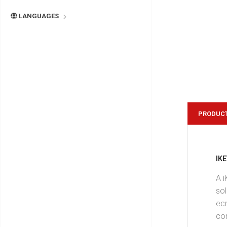
LANGUAGES
PRODUCT
IK
A i
so
ecr
con