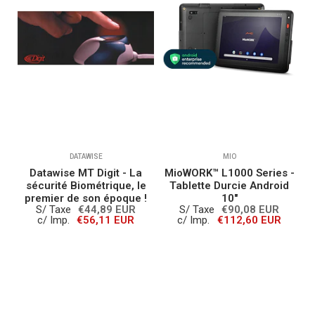
DATAWISE
MIO
e
Datawise MT Digit - La
MioWORK™ L1000 Series -
M
sécurité Biométrique, le
Tablette Durcie Android
premier de son époque !
10"
S/ Taxe
€44,89 EUR
S/ Taxe
€90,08 EUR
c/ Imp.
€56,11 EUR
c/ Imp.
€112,60 EUR