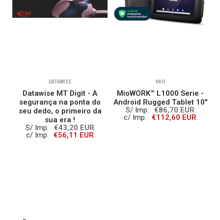
DATAWISE
MIO
e
Datawise MT Digit - A
MioWORK™ L1000 Serie -
M
segurança na ponta do
Android Rugged Tablet 10"
S/ Imp.
€86,70 EUR
seu dedo, o primeiro da
c/ Imp.
€112,60 EUR
sua era !
S/ Imp.
€43,20 EUR
c/ Imp.
€56,11 EUR