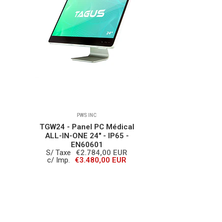
PWS INC
TGW24 - Panel PC Médical
TGW24 -
ALL-IN-ONE 24" - IP65 -
ALL-IN
EN60601
S/ Taxe
€2.784,00 EUR
S/ Tax
c/ Imp.
€3.480,00 EUR
c/ Imp