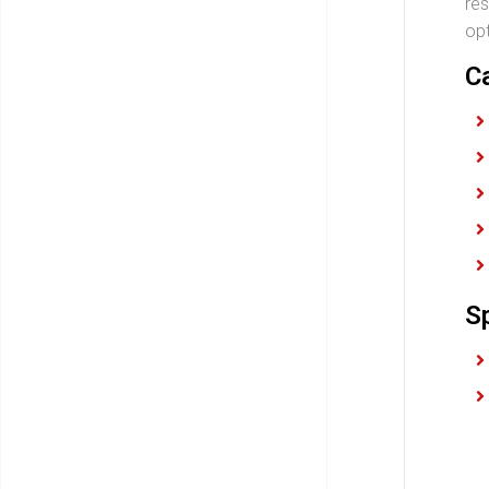
rés
opt
C
S