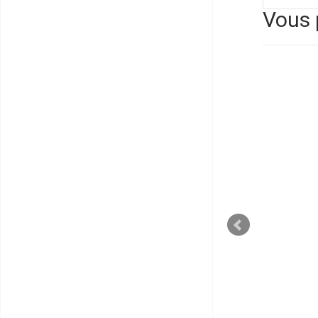
Vous 
SANDISK
SanDisk SDSA5DK-256G -
MEDI
SSD mSATA de 256 Go
Clavi