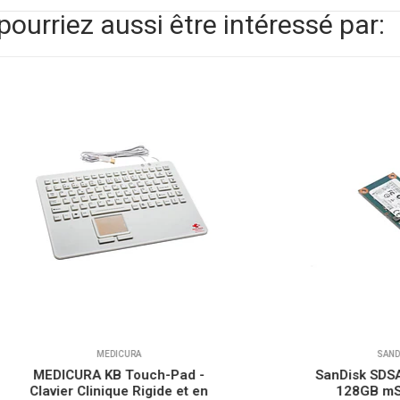
pourriez aussi être intéressé par:
MEDICURA
SANDISK
CURA KB Touch-Pad -
SanDisk SDSA5DK-128G
er Clinique Rigide et en
128GB mSATA SSD