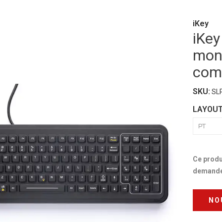
iKey
iKey
mont
comp
SKU:
SL
LAYOU
Ce produ
demande 
NO