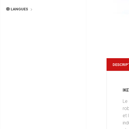
LANGUES
DESCRIP
IK
Le
rob
et 
ind