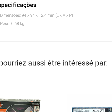
specificações
Dimensões: 94 × 94 × 12.4 mm (L × A × P)
Peso: 0.68 kg
pourriez aussi être intéressé par: