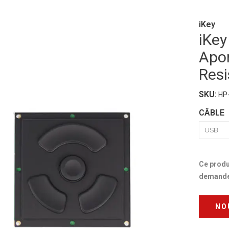
iKey
iKey
Apon
Resi
SKU:
HP
CÂBLE
Ce produ
demande 
NO