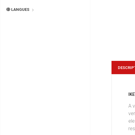
LANGUES
DESCRIP
IK
A 
ver
el
res