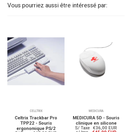
Vous pourriez aussi être intéressé par:
CELLTRIX
MEDICURA
 -
Celtrix Trackbar Pro
MEDICURA 5D - Souris
et
TPP22 - Souris
clinique en silicone
A
S/ Taxe
€36,00 EUR
ergonomique PS/2