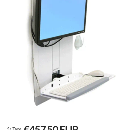
€457,50 EUR
S/ Taxe