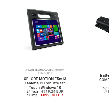
ORE TECHNOLOGIES / MOTION
BATTERYLAND
COMPUTING
Batterie compatible H
LORE MOTION F5m i3
COMPAQ Elitebook sér
lette PC robuste Std
2500
Touch Windows 10
S/ Taxe
€28,80 EUR
/ Taxe
€719,20 EUR
c/ Imp.
€36,00 EUR
/ Imp.
€899,00 EUR