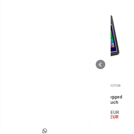
XPLORE TECHNOLOGIES / MOTION
XPL
COMPUTING
MOTION F5m i5 Rugged
XP
Tablet PC Std Touch
Tab
Windows 10
S/ Taxe
€799,20 EUR
S
c/ Imp.
€999,00 EUR
c