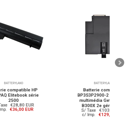
BATTERYLAND
P
Batterie compatible
ie
BP3S3P2900-2 pour baie
multimédia Getac B300
B300X 2e génération
S/ Taxe
€103,20 EUR
c/ Imp.
€129,00 EUR