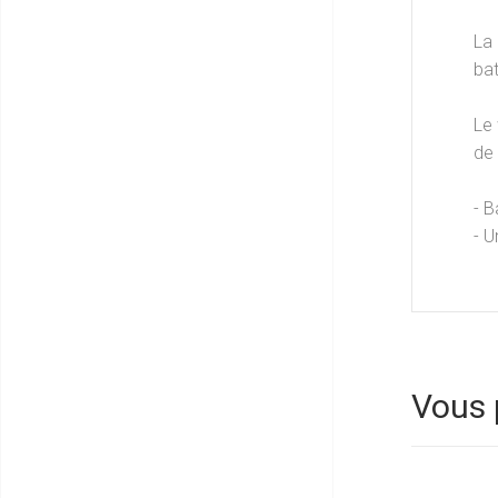
La 
bat
Le 
de 
- B
- U
Vous 