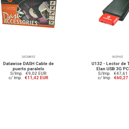
DATAWISE
MOPHIE
awise DASH Cable de
U132 - Lector de Tarje
puerto paralelo
Elan USB 3G PCMCIA
S/Imp.
€9,02 EUR
S/Imp.
€47,61 EUR
/ Imp.
€11,42 EUR
c/ Imp.
€60,27 EUR