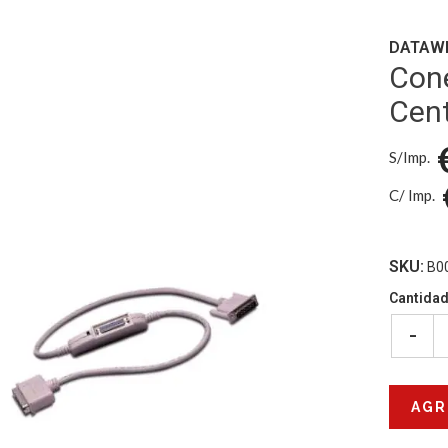
DATAW
Cone
Cent
S/Imp.
C/ Imp.
SKU:
B0
Cantida
-