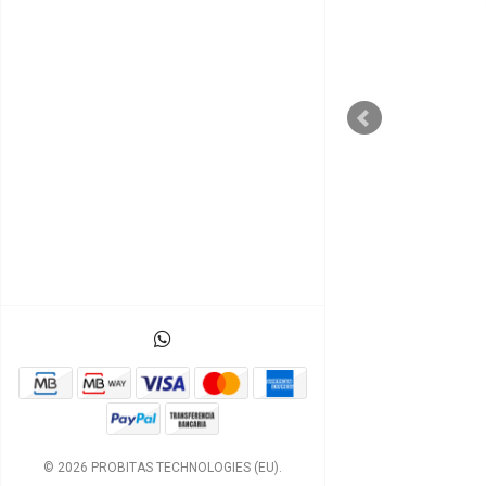
DATAWISE
Datawise DASH Cardbus
Dat
Cable - 32 bit (PCMCIA)
S/Imp.
€40,04 EUR
c/ Imp.
€50,68 EUR
c
© 2026 PROBITAS TECHNOLOGIES (EU).
ços a 0 -->