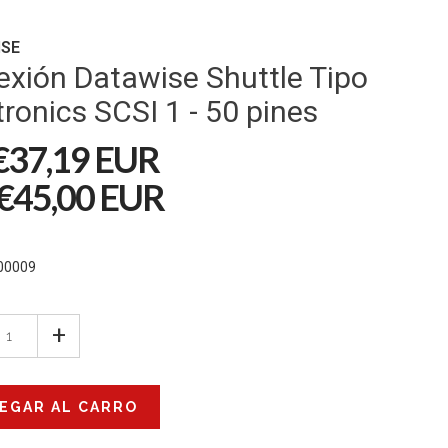
ISE
xión Datawise Shuttle Tipo
ronics SCSI 1 - 50 pines
€37,19 EUR
€45,00 EUR
00009
d
+