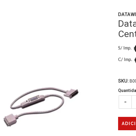
DATAW
Data
Cent
S/ Imp.
C/ Imp.
SKU:
B0
Quantid
-