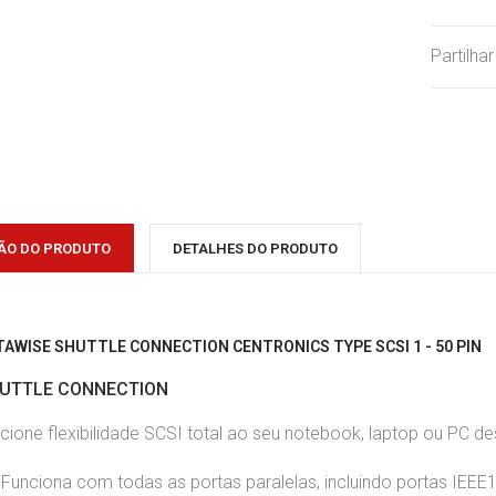
Partilha
ÃO DO PRODUTO
DETALHES DO PRODUTO
TAWISE SHUTTLE CONNECTION CENTRONICS TYPE SCSI 1 - 50 PIN
UTTLE CONNECTION
cione flexibilidade SCSI total ao seu notebook, laptop ou PC de
Funciona com todas as portas paralelas, incluindo portas IEEE