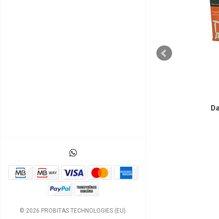
DATAWISE
Datawise DASH Cardbus
Dat
Cable - 32 bit (PCMCIA)
S/ Imp.
€39,02 EUR
c/ Imp.
€50,68 EUR
c
© 2026 PROBITAS TECHNOLOGIES (EU).
ços a 0 -->