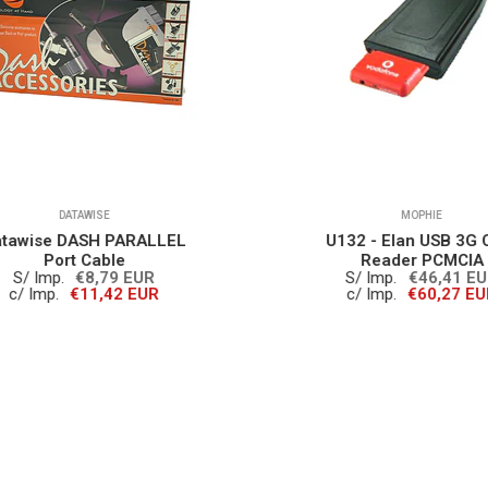
DATAWISE
MOPHIE
awise DASH PARALLEL
U132 - Elan USB 3G Ca
Port Cable
Reader PCMCIA
S/ Imp.
€8,79 EUR
S/ Imp.
€46,41 EUR
/ Imp.
€11,42 EUR
c/ Imp.
€60,27 EUR