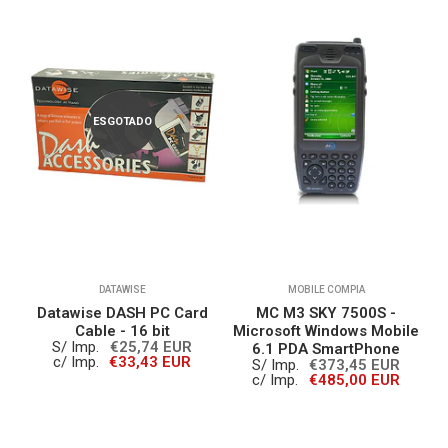
ESGOTADO
DATAWISE
MOBILE COMPIA
s
Datawise DASH PC Card
MC M3 SKY 7500S -
O
)
Cable - 16 bit
Microsoft Windows Mobile
S/ Imp.
€25,74 EUR
6.1 PDA SmartPhone
c/ Imp.
€33,43 EUR
S/ Imp.
€373,45 EUR
c/ Imp.
€485,00 EUR