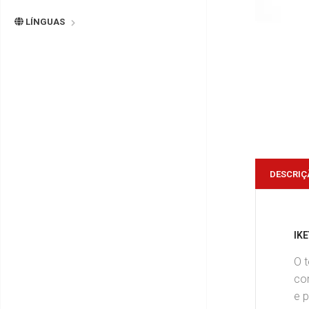
LÍNGUAS
DESCRIÇ
IK
O 
co
e p