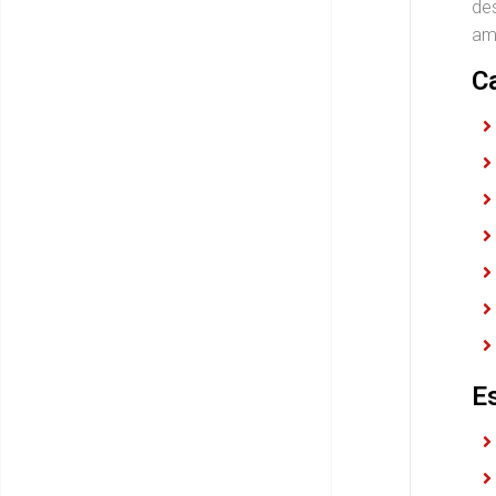
des
am
C
E