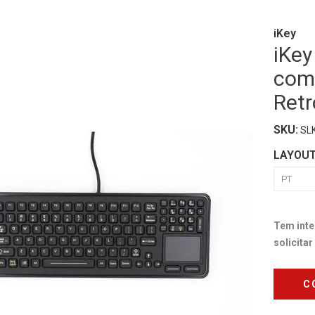
iKey
iKey
com
Retr
SKU:
SL
LAYOU
Tem inte
solicita
C