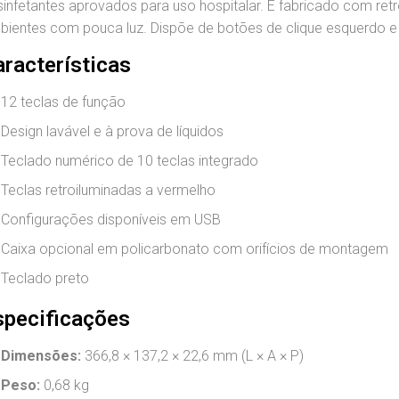
infetantes aprovados para uso hospitalar. É fabricado com ret
bientes com pouca luz. Dispõe de botões de clique esquerdo e 
aracterísticas
12 teclas de função
Design lavável e à prova de líquidos
Teclado numérico de 10 teclas integrado
Teclas retroiluminadas a vermelho
Configurações disponíveis em USB
Caixa opcional em policarbonato com orifícios de montagem
Teclado preto
specificações
Dimensões:
366,8 × 137,2 × 22,6 mm (L × A × P)
Peso:
0,68 kg