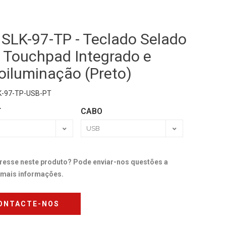
 SLK-97-TP - Teclado Selado
 Touchpad Integrado e
oiluminação (Preto)
K-97-TP-USB-PT
T
CABO
resse neste produto? Pode enviar-nos questões a
r mais informações.
ONTACTE-NOS