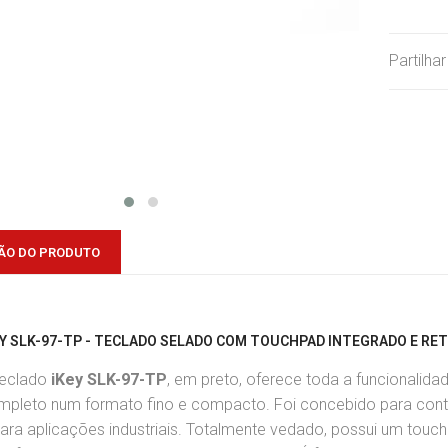
Partilha
ÃO DO PRODUTO
EY SLK-97-TP - TECLADO SELADO COM TOUCHPAD INTEGRADO E RE
teclado
iKey SLK-97-TP
, em preto, oferece toda a funcionalid
mpleto num formato fino e compacto. Foi concebido para contr
ara aplicações industriais. Totalmente vedado, possui um
touc