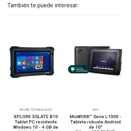
También te puede interesar:
XPLORE TECHNOLOGIES
MIO
XPLORE XSLATE B10
MioWORK™ Serie L1000 -
3
Tablet PC resistente
Tableta robusta Android
Windows 10 - 4 GB de
de 10"