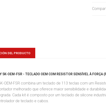
Comparti
CIÓN DEL PRODUCTO
EY 5K-OEM-FSR - TECLADO OEM COM RESISTOR SENSÍVEL À FORÇA 
5K-OEM-FSR combina um teclado de 113 teclas com um Resistor
ontador melhorado que oferece maior sensibilidade e durabilid
egrada. Cada kit é composto por um teclado de silicone industria
ntrolador de teclado e cabos.