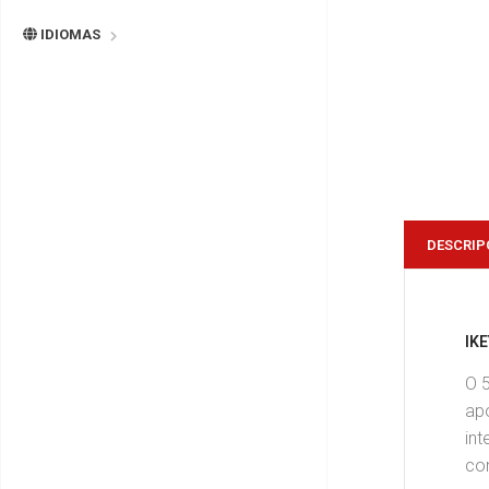
IDIOMAS
DESCRIP
IK
O 
ap
int
co