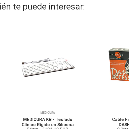
én te puede interesar:
MEDICURA
DATAWISE
DICURA KB - Teclado
Cable Firewire Datawi
ico Rígido en Silicona
DASH (IEEE 1394)