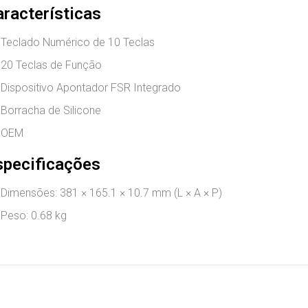
aracterísticas
Teclado Numérico de 10 Teclas
20 Teclas de Função
Dispositivo Apontador FSR Integrado
Borracha de Silicone
OEM
specificações
Dimensões: 381 × 165.1 × 10.7 mm (L × A × P)
Peso: 0.68 kg