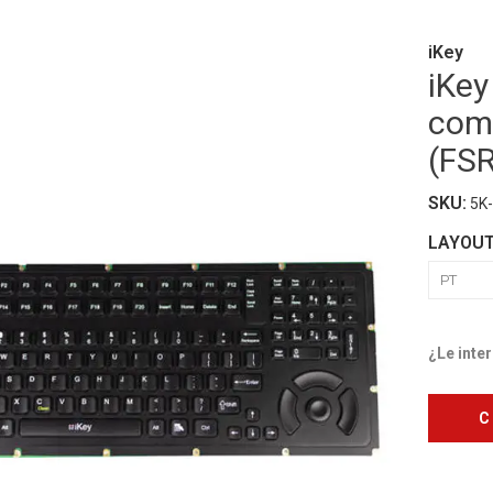
iKey
iKe
com 
(FSR
SKU:
5K
LAYOU
¿Le inte
C