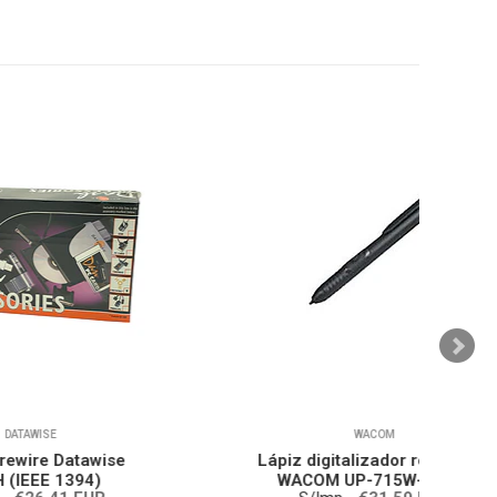
WACOM
se
Lápiz digitalizador resistente
WACOM UP-715W-00A-1