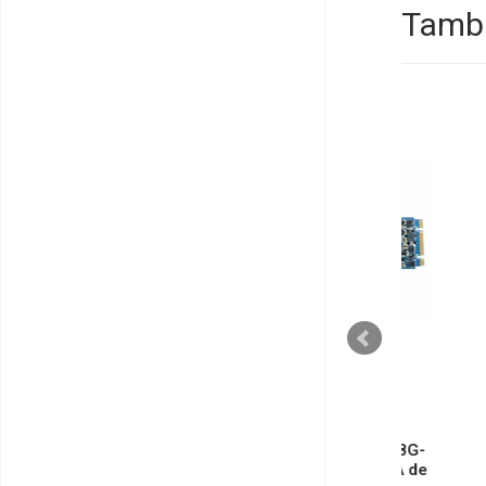
Tambi
SANDISK
SanDisk SD8SN8U-128G-
ME
1122 X400 - SSD SATA de
Clín