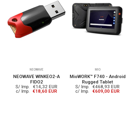
NEOWAVE
MIO
NEOWAVE WINKEO2-A
MioWORK™ F740 - Android
o
FIDO2
Rugged Tablet
S/ Imp.
€14,32 EUR
S/ Imp.
€468,93 EUR
a
c/ Imp.
€18,60 EUR
c/ Imp.
€609,00 EUR