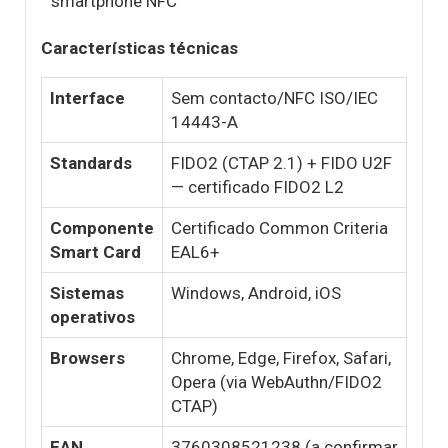
smartphone NFC
Características técnicas
Interface
Sem contacto/NFC ISO/IEC
14443-A
Standards
FIDO2 (CTAP 2.1) + FIDO U2F
— certificado FIDO2 L2
Componente
Certificado Common Criteria
Smart Card
EAL6+
Sistemas
Windows, Android, iOS
operativos
Browsers
Chrome, Edge, Firefox, Safari,
Opera (via WebAuthn/FIDO2
CTAP)
EAN
3760308521238
(a confirmar